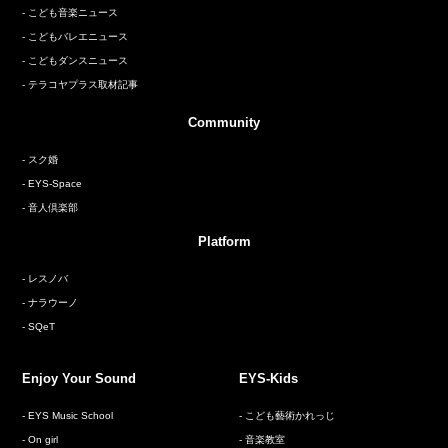
こども音楽ニュース
こどもバレエニュース
こどもダンスニュース
テラコヤプラス取材記事
Community
スク婚
EYS-Space
音人倶楽部
Platform
レスノバ
ナラウーノ
SQeT
Enjoy Your Sound
EYS-Kids
EYS Music School
こども藝術かれっじ
On girl
音楽教室